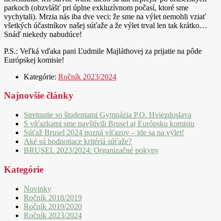
parkoch (obzvlášť pri úplne exkluzívnom počasí, ktoré sme
vychytali). Mrzia nás iba dve veci: že sme na výlet nemohli vziať
všetkých účastníkov našej súťaže a že výlet trval len tak krátko…
Snáď niekedy nabudúce!
P.S.: Veľká vďaka pani Ľudmile Majláthovej za prijatie na pôde
Európskej komisie!
Kategórie:
Ročník 2023/2024
Najnovšie články
Stretnutie so študentami Gymnázia P.O. Hviezdoslava
S víťazkami sme navštívili Brusel aj Európsku komisiu
Súťaž Brusel 2024 pozná víťazov – ide sa na výlet!
Aké sú hodnotiace kritériá súťaže?
BRUSEL 2023/2024: Organizačné pokyny
Kategórie
Novinky
Ročník 2018/2019
Ročník 2019/2020
Ročník 2023/2024