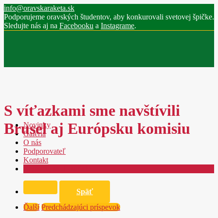
info@oravskaraketa.sk
Podporujeme oravských študentov, aby konkurovali svetovej špičke.
Sledujte nás aj na
Facebooku
a
Instagrame
.
S víťazkami sme navštívili
Brusel aj Európsku komisiu
Novinky
Galéria
O nás
Podporovateľ
Kontakt
Registruj sa do súťaže
Späť
Ďalší
Predchádzajúci príspevok