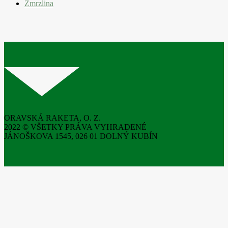
Zmrzlina
ORAVSKÁ RAKETA, O. Z.
2022 © VŠETKY PRÁVA VYHRADENÉ
JÁNOŠKOVA 1545, 026 01 DOLNÝ KUBÍN