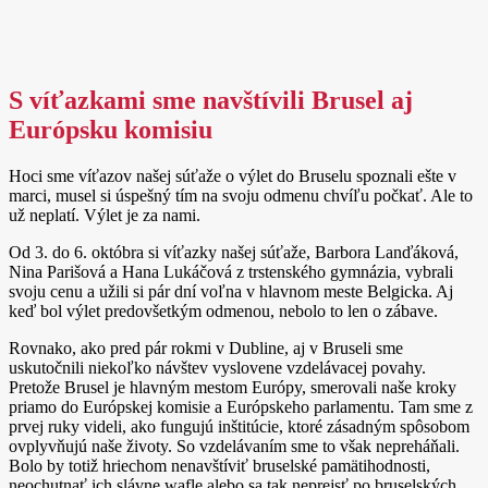
S víťazkami sme navštívili Brusel aj
Európsku komisiu
Hoci sme víťazov našej súťaže o výlet do Bruselu spoznali ešte v
marci, musel si úspešný tím na svoju odmenu chvíľu počkať. Ale to
už neplatí. Výlet je za nami.
Od 3. do 6. októbra si víťazky našej súťaže, Barbora Lanďáková,
Nina Parišová a Hana Lukáčová z trstenského gymnázia, vybrali
svoju cenu a užili si pár dní voľna v hlavnom meste Belgicka. Aj
keď bol výlet predovšetkým odmenou, nebolo to len o zábave.
Rovnako, ako pred pár rokmi v Dubline, aj v Bruseli sme
uskutočnili niekoľko návštev vyslovene vzdelávacej povahy.
Pretože Brusel je hlavným mestom Európy, smerovali naše kroky
priamo do Európskej komisie a Európskeho parlamentu. Tam sme z
prvej ruky videli, ako fungujú inštitúcie, ktoré zásadným spôsobom
ovplyvňujú naše životy. So vzdelávaním sme to však nepreháňali.
Bolo by totiž hriechom nenavštíviť bruselské pamätihodnosti,
neochutnať ich slávne wafle alebo sa tak neprejsť po bruselských